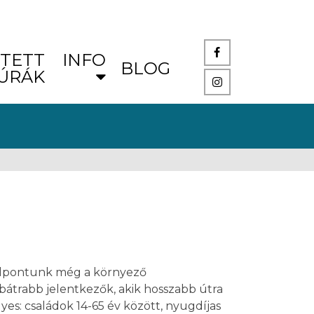
TETT
INFO
BLOG
ÚRÁK
célpontunk még a környező
bátrabb jelentkezők, akik hosszabb útra
es: családok 14-65 év között, nyugdíjas