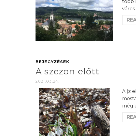
több 
város
RE
BEJEGYZÉSEK
A szezon előtt
2021.03.24.
A (z 
mosta
még e
RE