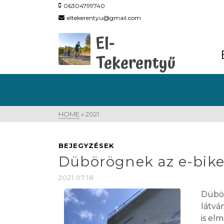
06304799740
eltekerentyu@gmail.com
El-
Tekerentyű
HOME
»
2021
BEJEGYZÉSEK
Dübörögnek az e-bike
2021.07.18.
Dübör
látvá
is el