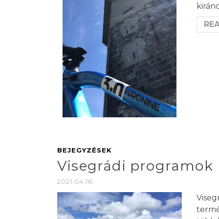
kirán
RE
BEJEGYZÉSEK
Visegrádi programok
2021.04.16.
Viseg
termé