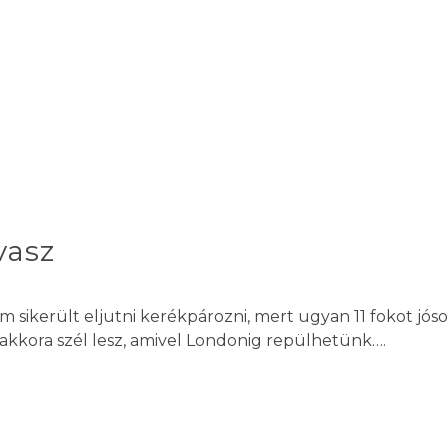
vasz
m sikerült eljutni kerékpározni, mert ugyan 11 fokot jósol
akkora szél lesz, amivel Londonig repülhetünk….