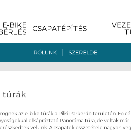
E-BIKE
VEZE
CSAPATÉPÍTÉS
BÉRLÉS
T
RÓLUNK
SZERELDE
 túrák
ögnek az e-bike túrák a Pilisi Parkerdő területén. Fő 
nyoságokkal elkápráztató Panoráma túra, de voltak már 
merészkedtek velünk. A csapatok összetétele nagyon vegy