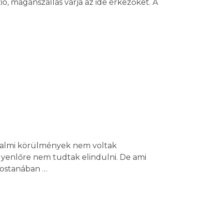
ió, magánszállás várja az ide érkezőket. A
sadalmi körülmények nem voltak
gyenlőre nem tudtak elindulni. De ami
mostanában …