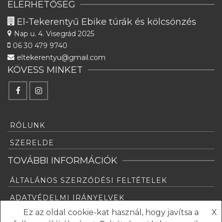
ELÉRHETŐSÉG
El-Tekerentyű Ebike túrák és kölcsönzés
Nap u. 4.
Visegrád 2025
06 30 479 9740
eltekerentyu@gmail.com
KÖVESS MINKET
RÓLUNK
SZERELDE
TOVÁBBI INFORMÁCIÓK
ÁLTALÁNOS SZERZŐDÉSI FELTÉTELEK
ADATVÉDELMI IRÁNYELVEK
Ez az oldal cookie-kat használ, hogy javítsa a
X
GYAKRAN ISMÉTELT KÉRDÉSEK