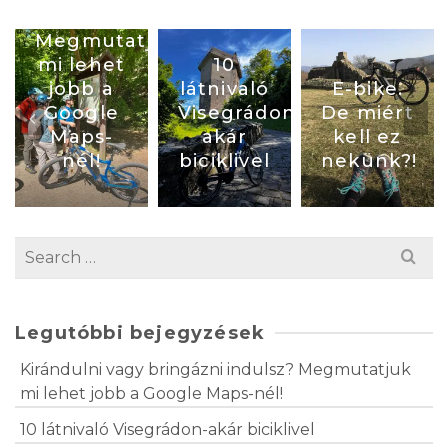
indulsz?
Megmutatjuk
mi lehet
10
jobb a
látnivaló
E-bike.
tés
Google
Visegrádon-
De miért
Maps-
akár
kell ez
arban
nél!
biciklivel
nekünk?!
Legutóbbi bejegyzések
Kirándulni vagy bringázni indulsz? Megmutatjuk
mi lehet jobb a Google Maps-nél!
10 látnivaló Visegrádon-akár biciklivel