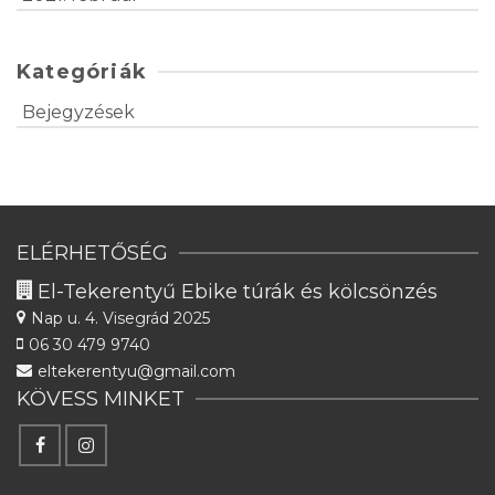
Kategóriák
Bejegyzések
ELÉRHETŐSÉG
El-Tekerentyű Ebike túrák és kölcsönzés
Nap u. 4.
Visegrád 2025
06 30 479 9740
eltekerentyu@gmail.com
KÖVESS MINKET