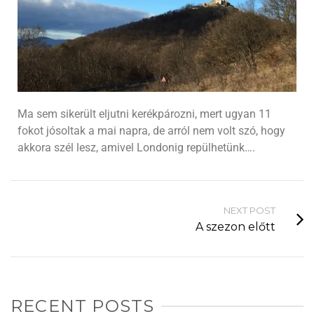
Ma sem sikerült eljutni kerékpározni, mert ugyan 11
fokot jósoltak a mai napra, de arról nem volt szó, hogy
akkora szél lesz, amivel Londonig repülhetünk….
NEXT POST
A szezon előtt
Kirándulni
vagy
RECENT POSTS
bringázni