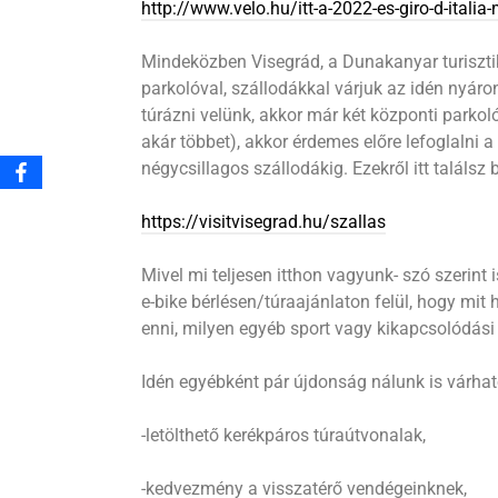
http://www.velo.hu/itt-a-2022-es-giro-d-itali
Mindeközben Visegrád, a Dunakanyar turisztik
parkolóval, szállodákkal várjuk az idén nyáro
túrázni velünk, akkor már két központi parkoló
akár többet), akkor érdemes előre lefoglalni 
négycsillagos szállodákig. Ezekről itt találsz
https://visitvisegrad.hu/szallas
Mivel mi teljesen itthon vagyunk- szó szerint
e-bike bérlésen/túraajánlaton felül, hogy mit
enni, milyen egyéb sport vagy kikapcsolódási l
Idén egyébként pár újdonság nálunk is várhat
-letölthető kerékpáros túraútvonalak,
-kedvezmény a visszatérő vendégeinknek,