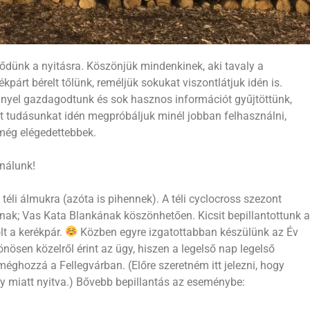
ődünk a nyitásra. Köszönjük mindenkinek, aki tavaly a
kpárt bérelt tőlünk, reméljük sokukat viszontlátjuk idén is.
énnyel gazdagodtunk és sok hasznos információt gyűjtöttünk,
tt tudásunkat idén megpróbáljuk minél jobban felhasználni,
még elégedettebbek.
 nálunk!
éli álmukra (azóta is pihennek). A téli cyclocross szezont
nak; Vas Kata Blankának köszönhetően. Kicsit bepillantottunk a
lt a kerékpár.
Közben egyre izgatottabban készülünk az Év
nösen közelről érint az ügy, hiszen a legelső nap legelső
éghozzá a Fellegvárban. (Előre szeretném itt jelezni, hogy
 miatt nyitva.) Bővebb bepillantás az eseménybe: