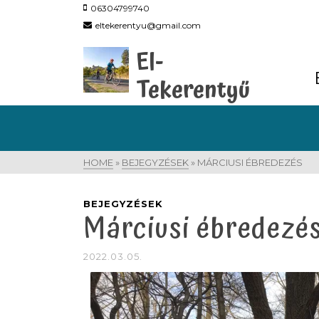
06304799740
eltekerentyu@gmail.com
El-
Tekerentyű
HOME
»
BEJEGYZÉSEK
»
MÁRCIUSI ÉBREDEZÉS
BEJEGYZÉSEK
Márciusi ébredezé
2022.03.05.