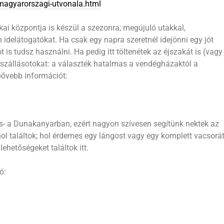
a-magyarorszagi-utvonala.html
ai központja is készül a szezonra; megújuló utakkal,
n idelátogatókat. Ha csak egy napra szeretnél idejönni egy jót
t is tudsz használni. Ha pedig itt töltenétek az éjszakát is (vagy
a szállásotokat: a választék hatalmas a vendégházaktól a
 bővebb információt:
 is- a Dunakanyarban, ezért nagyon szívesen segítünk nektek az
 hol találtok; hol érdemes egy lángost vagy egy komplett vacsorá
ehetőségeket találtok itt.
ó: