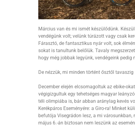
Március van és mi ismét készülődünk. Készül
vendégünk volt; velünk túrázott vagy csak keré
Fárasztó, de fantasztikus nyár volt, sok élm
sokat is tanultunk belőlük. Tavaly megszerze
hogy még jobbak legyünk, vendégeink pedig 
De nézzük, mi minden történt ősztől tavaszig
December elején elcsomagoltuk az ebike-okat t
végigizgultuk egy tehetséges magyar leányzó
téli olimpiába is, bár abban aránylag kevés vo
Kerékpáros Eseményére: a Giro-ra! Minket külö
befutója Visegrádon lesz, a mi városunkban, m
május 6.-án biztosan nem leszünk az esemény