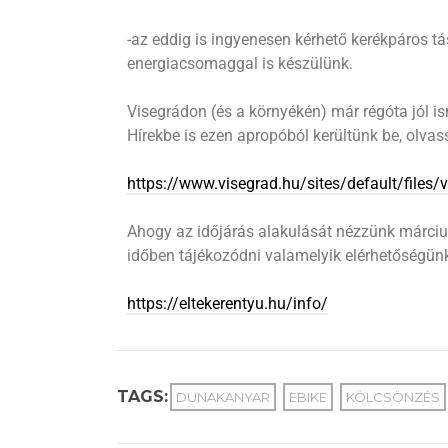
-az eddig is ingyenesen kérhető kerékpáros tá
energiacsomaggal is készülünk.
Visegrádon (és a környékén) már régóta jól is
Hírekbe is ezen apropóból kerültünk be, olvass
https://www.visegrad.hu/sites/default/files/
Ahogy az időjárás alakulását nézzünk márci
időben tájékozódni valamelyik elérhetőségün
https://eltekerentyu.hu/info/
TAGS:
DUNAKANYAR
EBIKE
KÖLCSÖNZÉS