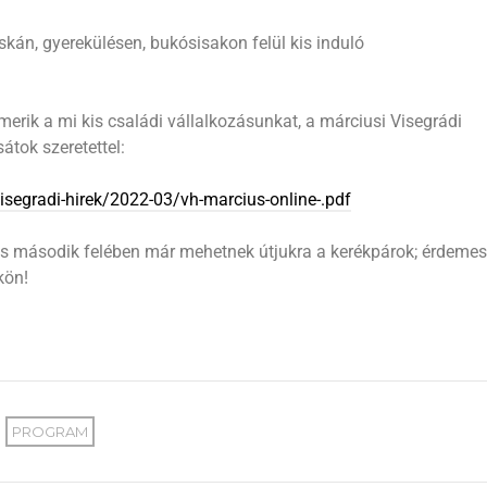
skán, gyerekülésen, bukósisakon felül kis induló
merik a mi kis családi vállalkozásunkat, a márciusi Visegrádi
átok szeretettel:
visegradi-hirek/2022-03/vh-marcius-online-.pdf
us második felében már mehetnek útjukra a kerékpárok; érdemes
kön!
PROGRAM