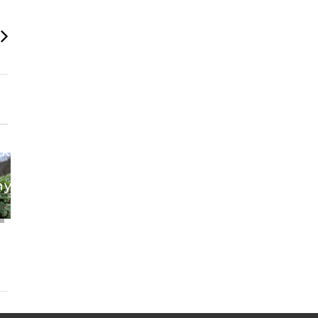
Kirándulni
vagy
bringázni
indulsz?
Megmutatju
ek
mi
Akkor
lehet
nyarban
folytassuk!
jobb a
Csapatépítés
Google
a
Maps-
Dunakanyarban
nél!