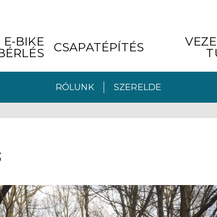
E-BIKE
VEZE
CSAPATÉPÍTÉS
BÉRLÉS
T
RÓLUNK
SZERELDE
s