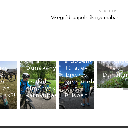
NEXT POST
Visegrádi kápolnák nyomában
Tavaszi
Programok
Egy
ebike
gyerekkel
nap az
élmény
a
erdőben-
a
ike.
Dunakanyarban
túra, e-
Dunaka
e
–
bike és
ért
családi
gasztroélmény
l ez
élmények
a
ünk?!
karnyújtásnyira
Pilisben