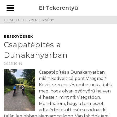
El-Tekerentyű
HOME
»
CÉGES RENDEZVÉNY
BEJEGYZÉSEK
Csapatépítés a
Dunakanyarban
2025.10.14.
Csapatépítés a Dunakanyarban:
miért kedvelt célpont Visegrád?
Kevés szerencsés embernek adatik
meg, hogy olyan gyönyörű helyen
élhessen, mint mi: Visegrádon.
Mondhatom, hogy a természet
adta értékek itt csúcsosodnak ki
talán legjobban Magyarországon. Van folyónk (ami