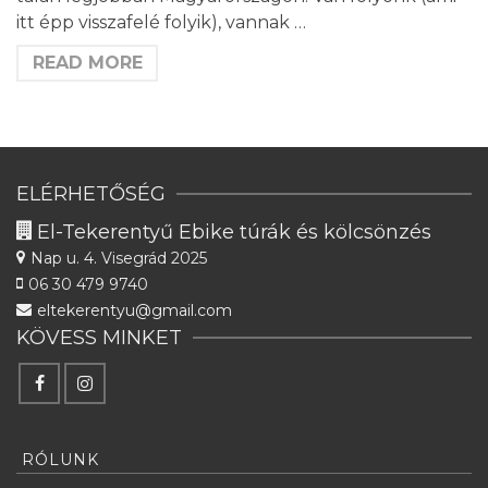
itt épp visszafelé folyik), vannak …
READ MORE
ELÉRHETŐSÉG
El-Tekerentyű Ebike túrák és kölcsönzés
Nap u. 4.
Visegrád 2025
06 30 479 9740
eltekerentyu@gmail.com
KÖVESS MINKET
RÓLUNK