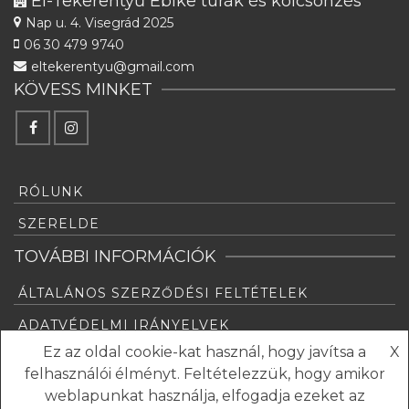
El-Tekerentyű Ebike túrák és kölcsönzés
Nap u. 4.
Visegrád 2025
06 30 479 9740
eltekerentyu@gmail.com
KÖVESS MINKET
RÓLUNK
SZERELDE
TOVÁBBI INFORMÁCIÓK
ÁLTALÁNOS SZERZŐDÉSI FELTÉTELEK
ADATVÉDELMI IRÁNYELVEK
Ez az oldal cookie-kat használ, hogy javítsa a
X
GYAKRAN ISMÉTELT KÉRDÉSEK
felhasználói élményt. Feltételezzük, hogy amikor
weblapunkat használja, elfogadja ezeket az