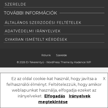
SZERELDE
TOVÁBBI INFORMÁCIÓK
ÁLTALÁNOS SZERZŐDÉSI FELTÉTELEK
ADATVÉDELMI IRÁNYELVEK
GYAKRAN ISMÉTELT KÉRDÉSEK
Rólunk
Szerelde
© 2026 El-Tekerentyű - WordPress Theme by
Kadence WP
Ez az oldal cookie-kat használ, hogy javítsa a
X
felhasználói élményt. Feltételezzük, hogy amikor
weblapunkat használja, elfogadja ezeket az
irányelveket.
Elfogadás
Irányelvek
megtekintése