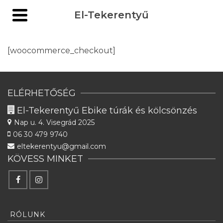
El-Tekerentyű
[woocommerce_checkout]
ELÉRHETŐSÉG
El-Tekerentyű Ebike túrák és kölcsönzés
Nap u. 4.
Visegrád 2025
06 30 479 9740
eltekerentyu@gmail.com
KÖVESS MINKET
RÓLUNK