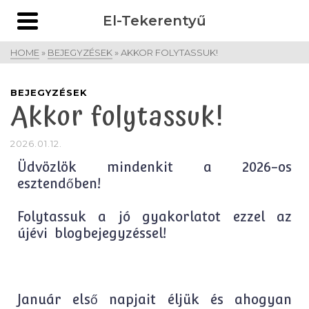
El-Tekerentyű
HOME
»
BEJEGYZÉSEK
»
AKKOR FOLYTASSUK!
BEJEGYZÉSEK
Akkor folytassuk!
2026.01.12.
Üdvözlök mindenkit a 2026-os
esztendőben!
Folytassuk a jó gyakorlatot ezzel az
újévi blogbejegyzéssel!
Január első napjait éljük és ahogyan