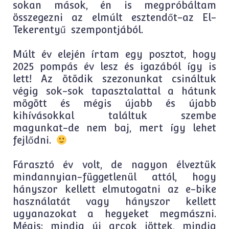
sokan mások, én is megpróbáltam
összegezni az elmúlt esztendőt-az El-
Tekerentyű szempontjából.
Múlt év elején írtam egy posztot, hogy
2025 pompás év lesz és igazából így is
lett! Az ötödik szezonunkat csináltuk
végig sok-sok tapasztalattal a hátunk
mögött és mégis újabb és újabb
kihívásokkal találtuk szembe
magunkat-de nem baj, mert így lehet
fejlődni.
Fárasztó év volt, de nagyon élveztük
mindannyian-függetlenül attól, hogy
hányszor kellett elmutogatni az e-bike
használatát vagy hányszor kellett
ugyanazokat a hegyeket megmászni.
Mégis: mindig új arcok jöttek, mindig