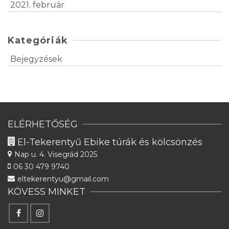
2021. február
Kategóriák
Bejegyzések
ELÉRHETŐSÉG
El-Tekerentyű Ebike túrák és kölcsönzés
Nap u. 4.
Visegrád 2025
06 30 479 9740
eltekerentyu@gmail.com
KÖVESS MINKET