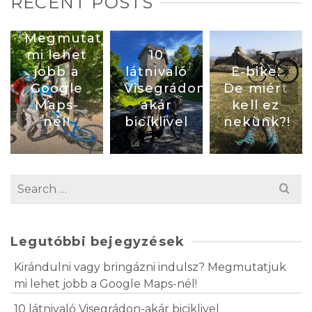
RECENT POSTS
bringázni
indulsz?
Megmutatjuk
mi lehet
10
jobb a
látnivaló
E-bike.
Google
Visegrádon-
De miért
Maps-
akár
kell ez
nél!
biciklivel
nekünk?!
Legutóbbi bejegyzések
Kirándulni vagy bringázni indulsz? Megmutatjuk
mi lehet jobb a Google Maps-nél!
10 látnivaló Visegrádon-akár biciklivel