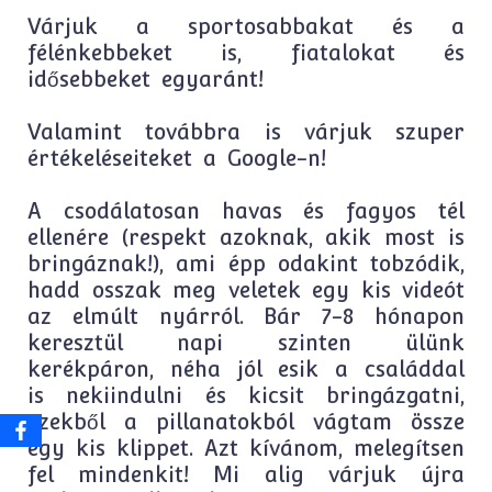
Várjuk a sportosabbakat és a
félénkebbeket is, fiatalokat és
idősebbeket egyaránt!
Valamint továbbra is várjuk szuper
értékeléseiteket a Google-n!
A csodálatosan havas és fagyos tél
ellenére (respekt azoknak, akik most is
bringáznak!), ami épp odakint tobzódik,
hadd osszak meg veletek egy kis videót
az elmúlt nyárról. Bár 7-8 hónapon
keresztül napi szinten ülünk
kerékpáron, néha jól esik a családdal
is nekiindulni és kicsit bringázgatni,
ezekből a pillanatokból vágtam össze
egy kis klippet. Azt kívánom, melegítsen
fel mindenkit! Mi alig várjuk újra