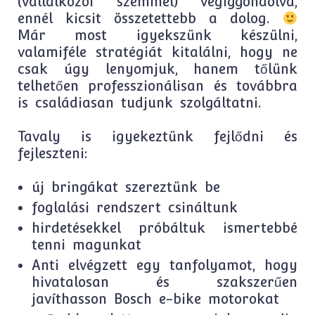
(vállalkozói szemmel) végiggondolva,
ennél kicsit összetettebb a dolog.
Már most igyekszünk készülni,
valamiféle stratégiát kitalálni, hogy ne
csak úgy lenyomjuk, hanem tőlünk
telhetően professzionálisan és továbbra
is családiasan tudjunk szolgáltatni.
Tavaly is igyekeztünk fejlődni és
fejleszteni:
új bringákat szereztünk be
foglalási rendszert csináltunk
hirdetésekkel próbáltuk ismertebbé
tenni magunkat
Anti elvégzett egy tanfolyamot, hogy
hivatalosan és szakszerűen
javíthasson Bosch e-bike motorokat