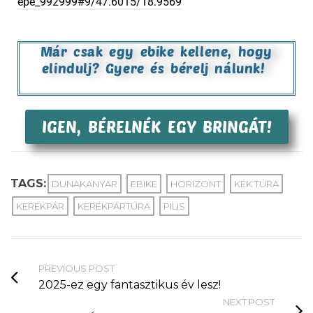
epe_992999#9/47.6015/18.9569
Már csak egy ebike kellene, hogy
elindulj? Gyere és bérelj nálunk!
IGEN, BÉRELNÉK EGY BRINGÁT!
TAGS:
DUNAKANYAR
EBIKE
HORIZONT
KÉK TÚRA
KERÉKPÁR
KERÉKPÁRTÚRA
PILIS
PREVIOUS POST
2025-ez egy fantasztikus év lesz!
NEXT POST