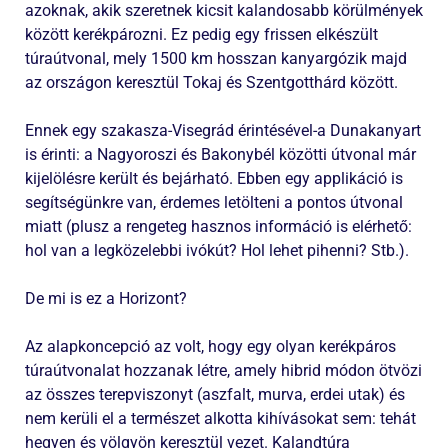
azoknak, akik szeretnek kicsit kalandosabb körülmények
között kerékpározni. Ez pedig egy frissen elkészült
túraútvonal, mely 1500 km hosszan kanyargózik majd
az országon keresztül Tokaj és Szentgotthárd között.
Ennek egy szakasza-Visegrád érintésével-a Dunakanyart
is érinti: a Nagyoroszi és Bakonybél közötti útvonal már
kijelölésre került és bejárható. Ebben egy applikáció is
segítségünkre van, érdemes letölteni a pontos útvonal
miatt (plusz a rengeteg hasznos információ is elérhető:
hol van a legközelebbi ivókút? Hol lehet pihenni? Stb.).
De mi is ez a Horizont?
Az alapkoncepció az volt, hogy egy olyan kerékpáros
túraútvonalat hozzanak létre, amely hibrid módon ötvözi
az összes terepviszonyt (aszfalt, murva, erdei utak) és
nem kerüli el a természet alkotta kihívásokat sem: tehát
hegyen és völgyön keresztül vezet. Kalandtúra