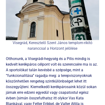
Visegrád, Keresztelő Szent János templom-rikító
naranccsal a Horizont jelölése
Otthonunk, a Visegrádi-hegység és a Pilis mindig is
kedvelt kerékpáros célpont volt és szerencsére ma is az.
A sportolókat talán kevésbé a szépsége, mint a
“funkcionalitása” ragadja meg: a terepviszonyoknak
köszönhetően rengeteg szintkülönbséget lehet itt
összegyűjteni. Kiemelkedő kerékpárosaink közül sokan
járnak erre edzeni egyedül vagy csapatostul egész
évben (simán összefuthatsz itt olykor Vas Kata
Blankával, vagy Fetter Erikkel, de Valter Attila is