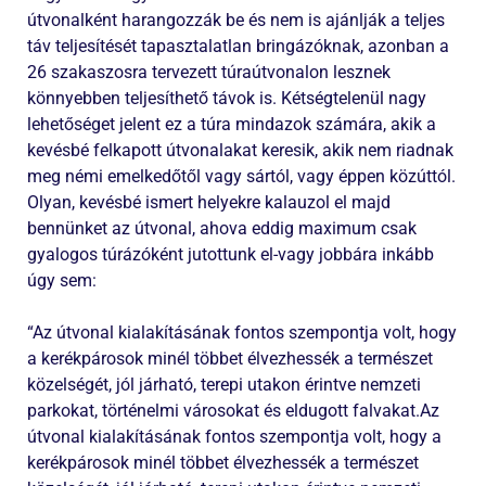
útvonalként harangozzák be és nem is ajánlják a teljes
táv teljesítését tapasztalatlan bringázóknak, azonban a
26 szakaszosra tervezett túraútvonalon lesznek
könnyebben teljesíthető távok is. Kétségtelenül nagy
lehetőséget jelent ez a túra mindazok számára, akik a
kevésbé felkapott útvonalakat keresik, akik nem riadnak
meg némi emelkedőtől vagy sártól, vagy éppen közúttól.
Olyan, kevésbé ismert helyekre kalauzol el majd
bennünket az útvonal, ahova eddig maximum csak
gyalogos túrázóként jutottunk el-vagy jobbára inkább
úgy sem:
“Az útvonal kialakításának fontos szempontja volt, hogy
a kerékpárosok minél többet élvezhessék a természet
közelségét, jól járható, terepi utakon érintve nemzeti
parkokat, történelmi városokat és eldugott falvakat.Az
útvonal kialakításának fontos szempontja volt, hogy a
kerékpárosok minél többet élvezhessék a természet