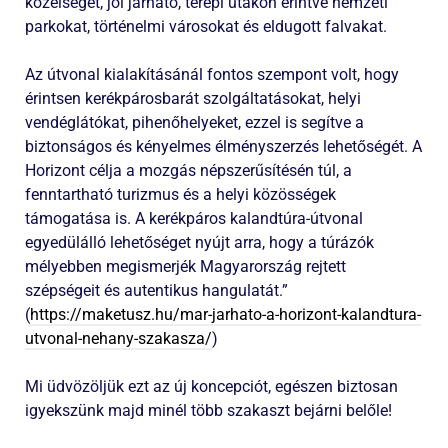
közelségét, jól járható, terepi utakon érintve nemzeti
parkokat, történelmi városokat és eldugott falvakat.
Az útvonal kialakításánál fontos szempont volt, hogy
érintsen kerékpárosbarát szolgáltatásokat, helyi
vendéglátókat, pihenőhelyeket, ezzel is segítve a
biztonságos és kényelmes élményszerzés lehetőségét. A
Horizont célja a mozgás népszerűsítésén túl, a
fenntartható turizmus és a helyi közösségek
támogatása is. A kerékpáros kalandtúra-útvonal
egyedülálló lehetőséget nyújt arra, hogy a túrázók
mélyebben megismerjék Magyarország rejtett
szépségeit és autentikus hangulatát.”
(
https://maketusz.hu/mar-jarhato-a-horizont-kalandtura-
utvonal-nehany-szakasza/
)
Mi üdvözöljük ezt az új koncepciót, egészen biztosan
igyekszünk majd minél több szakaszt bejárni belőle!