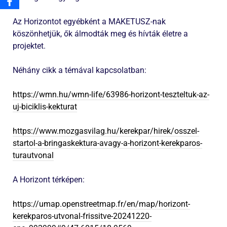
Az Horizontot egyébként a MAKETUSZ-nak
köszönhetjük, ők álmodták meg és hívták életre a
projektet.
Néhány cikk a témával kapcsolatban:
https://wmn.hu/wmn-life/63986-horizont-teszteltuk-az-
uj-biciklis-kekturat
https://www.mozgasvilag.hu/kerekpar/hirek/osszel-
startol-a-bringaskektura-avagy-a-horizont-kerekparos-
turautvonal
A Horizont térképen:
https://umap.openstreetmap.fr/en/map/horizont-
kerekparos-utvonal-frissitve-20241220-