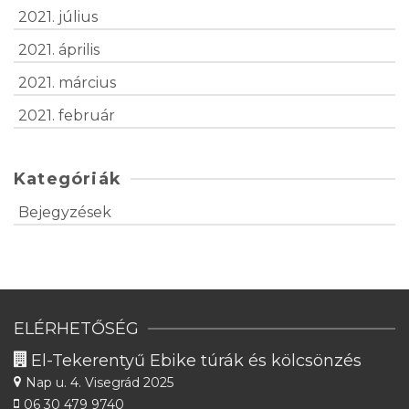
2021. július
2021. április
2021. március
2021. február
Kategóriák
Bejegyzések
ELÉRHETŐSÉG
El-Tekerentyű Ebike túrák és kölcsönzés
Nap u. 4.
Visegrád 2025
06 30 479 9740