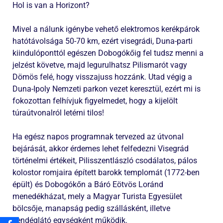
Hol is van a Horizont?
Mivel a nálunk igénybe vehető elektromos kerékpárok
hatótávolsága 50-70 km, ezért visegrádi, Duna-parti
kiindulóponttól egészen Dobogókőig fel tudsz menni a
jelzést követve, majd legurulhatsz Pilismarót vagy
Dömös felé, hogy visszajuss hozzánk. Utad végig a
Duna-Ipoly Nemzeti parkon vezet keresztül, ezért mi is
fokozottan felhívjuk figyelmedet, hogy a kijelölt
túraútvonalról letérni tilos!
Ha egész napos programnak tervezed az útvonal
bejárását, akkor érdemes lehet felfedezni Visegrád
történelmi értékeit, Pilisszentlászló csodálatos, pálos
kolostor romjaira épített barokk templomát (1772-ben
épült) és Dobogókőn a Báró Eötvös Loránd
menedékházat, mely a Magyar Turista Egyesület
bölcsője, manapság pedig szállásként, illetve
vendéglátó egységként működik.